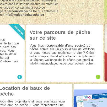
trouver une société de pêche : localiser la
ociété dans la liste déroulante ou effectuer
 l’aide en consultant la base de
pport.parcoursdepeche.be
ou contacter la
esse
info@maisondelapeche.be
Votre parcours de pêche
sur ce site
nous
ur le fait que
Vous êtes
responsable d’une société de
e n'est pas
pêche
active sur un cours d’eau de Wallonie
rives. Nous
et vous n’êtes pas repris sur le site ? Créez
r le détail
votre compte global et contactez simplement
che est
la Maison wallonne de la pêche par email à
 N'oubliez pas
info@maisondelapeche.be
pour obtenir votre...
Location de baux de
pêche
Vous êtes propriétaire et vous souhaitez louer
votre droit de pêche ? Vous représentez une