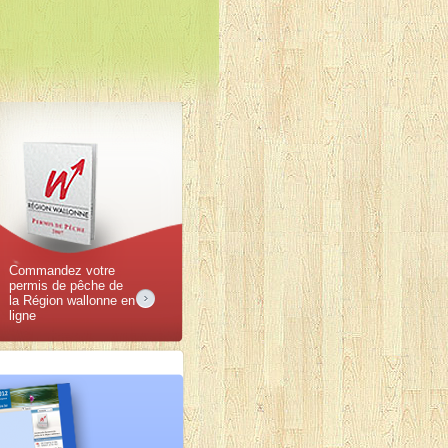
Societe des Pecheurs de la Grotte
Societe Piscicole et Halieutique de
l'Ourthe
Societe Royale des Pecheurs de la
Basse-Meuse Liegeoise asbl
SRPBML - Section Ru d Asse
Vesdre Peche Nature
Epinoches Baisieux (Les)
Amis de la Gaule de Solre-sur-Sambre
(Les)
Ablette Hantes Wiheries(L')
Amicale des Pecheurs Hyon (L')
Brochet Argente Peronnes (Le)
Carnassix Fishing Team
Carpe doree (La)
Commandez votre
Feederclub Haut-Escaut
permis de pêche de
la Région wallonne en
Gaule Montagnarde (La)
ligne
Montagnards (Les)
Pecheurs reunis de Spiennes (Les)
Roche pelee (La)
Team Colmic Jeunesse Jemappes
Team Fundys
Truite Campagnarde (La)
Truite danoise (La)
Truite de Bersillies (La)