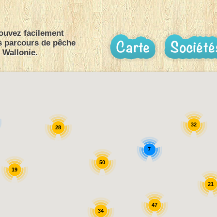
ouvez facilement
s parcours de pêche
 Wallonie.
32
28
7
50
19
21
47
34