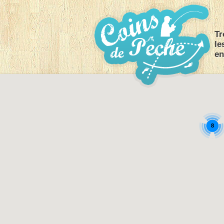
Tr
le
en
8