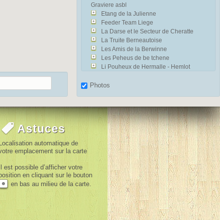
Graviere asbl
Etang de la Julienne
Feeder Team Liege
La Darse et le Secteur de Cheratte
La Truite Berneautoise
Les Amis de la Berwinne
Les Peheus de be tchene
Li Pouheux de Hermalle - Hemlot
Ligue Royale des Pecheurs de l'Est
Peche, Nature et Environnement asbl
Photos
Pecheur Esneutois et Fechereux (Le)
Pecheurs de la Basse Ambleve
Pecheurs du Confluent - Comblain
(Les)
Astuces
Proprietaires des Chalets de la Boucle
de l Ourthe (Les)
Localisation automatique de
Reveil des Pecheurs - Poulseur (Le)
votre emplacement sur la carte
Royal Flotteur Tilffois - Tilff (Le)
Royale Association des Pecheurs de
Il est possible d’afficher votre
Pepinster
position en cliquant sur le bouton
Ry de Gobry - Mery-Esneux (Le)
en bas au milieu de la carte.
Secteur LIXHE - LANAYE
Setche I Betche
Societe &quot;Les Pecheurs du Bas
Geer&quot;